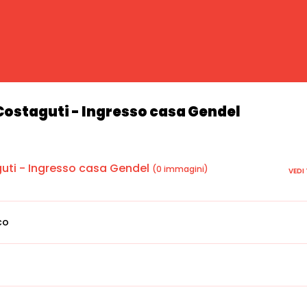
Costaguti - Ingresso casa Gendel
uti - Ingresso casa Gendel
(0 immagini)
VEDI
co