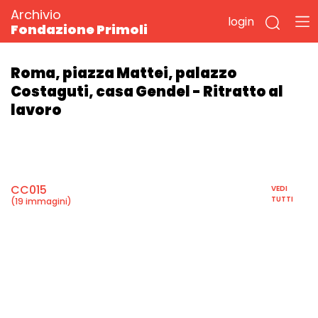
Archivio
login
Fondazione Primoli
Roma, piazza Mattei, palazzo
Costaguti, casa Gendel - Ritratto al
lavoro
CC015
VEDI
TUTTI
(19 immagini)