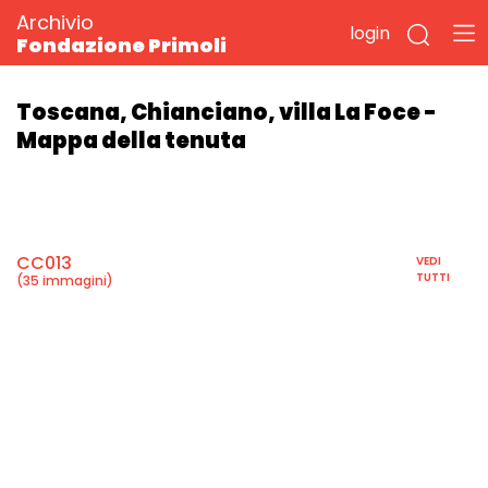
Archivio
login
Fondazione Primoli
Toscana, Chianciano, villa La Foce -
Mappa della tenuta
CC013
VEDI
TUTTI
(35 immagini)