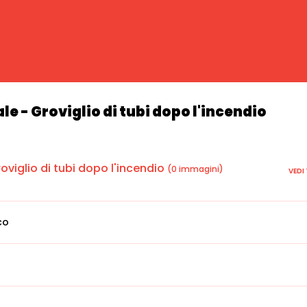
e - Groviglio di tubi dopo l'incendio
oviglio di tubi dopo l'incendio
(0 immagini)
VEDI
co