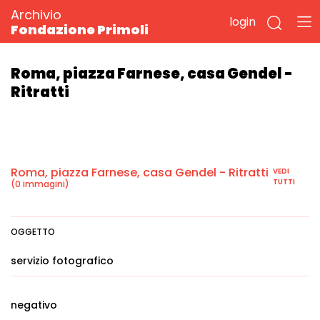
Archivio
login
Fondazione Primoli
Roma, piazza Farnese, casa Gendel -
Ritratti
Roma, piazza Farnese, casa Gendel - Ritratti
VEDI
TUTTI
(0 immagini)
OGGETTO
servizio fotografico
negativo