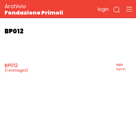
Archivio
login
Fondazione Primoli
BP012
BP012
VEDI
TUTTI
(1 immagini)