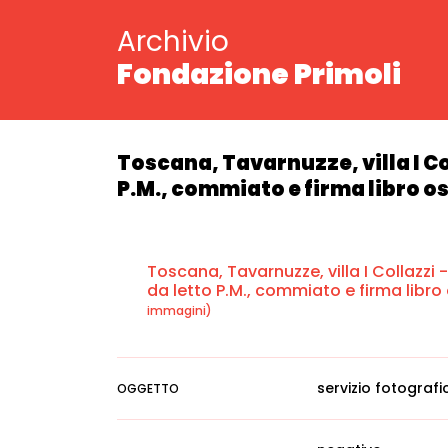
Archivio
Fondazione Primoli
Toscana, Tavarnuzze, villa I Co
P.M., commiato e firma libro os
Toscana, Tavarnuzze, villa I Collazzi 
da letto P.M., commiato e firma libro o
immagini)
servizio fotografi
OGGETTO