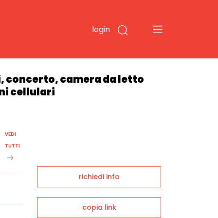
login
gi, concerto, camera da letto
i cellulari
VEDI
0
TUTTI
richiedi info
copia link