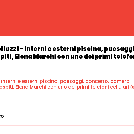
llazzi - Interni e esterni piscina, paesag
piti, Elena Marchi con uno dei primi telefon
- Interni e esterni piscina, paesaggi, concerto, camera
spiti, Elena Marchi con uno dei primi telefoni cellulari
(
co