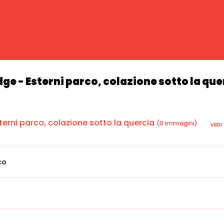
ge - Esterni parco, colazione sotto la que
sterni parco, colazione sotto la quercia
(0 immagini)
VEDI
co