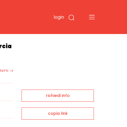
login
rcia
 TUTTI
richiedi info
copia link