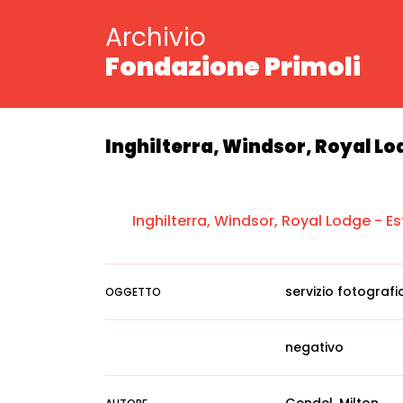
Archivio
Fondazione Primoli
Inghilterra, Windsor, Royal Lod
Inghilterra, Windsor, Royal Lodge - E
servizio fotografi
OGGETTO
negativo