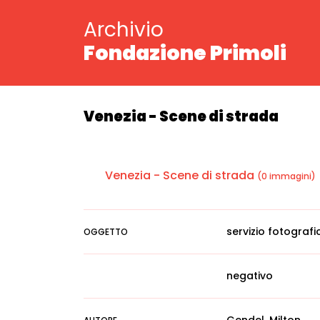
Archivio
Fondazione Primoli
Venezia - Scene di strada
Venezia - Scene di strada
(0 immagini)
servizio fotografi
OGGETTO
negativo