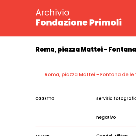
Archivio
Fondazione Primoli
Roma, piazza Mattei - Fontana 
Roma, piazza Mattei - Fontana delle 
servizio fotografi
OGGETTO
negativo