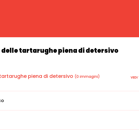
delle tartarughe piena di detersivo
tartarughe piena di detersivo
(0 immagini)
VEDI
co