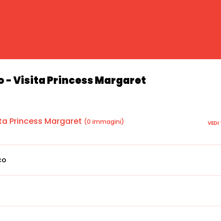
- Visita Princess Margaret
ta Princess Margaret
(0 immagini)
VEDI
co