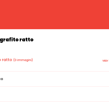
grafito ratto
o ratto
(0 immagini)
VEDI
co