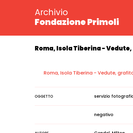
Archivio
Fondazione Primoli
Roma, Isola Tiberina - Vedute, 
Roma, Isola Tiberina - Vedute, grafit
servizio fotografi
OGGETTO
negativo