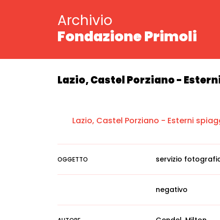
Archivio
Fondazione Primoli
Lazio, Castel Porziano - Estern
Lazio, Castel Porziano - Esterni spiag
servizio fotografi
OGGETTO
negativo