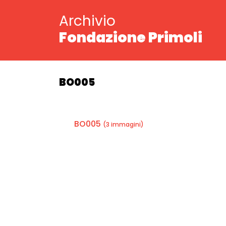
Archivio
Fondazione Primoli
BO005
BO005
(3 immagini)