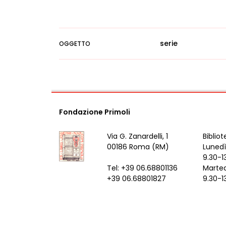
serie
OGGETTO
Fondazione Primoli
Via G. Zanardelli, 1
Bibliot
00186 Roma (RM)
Lunedì
9.30-1
Tel: +39 06.68801136
Marted
+39 06.68801827
9.30-1