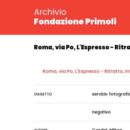
Archivio
Fondazione Primoli
Roma, via Po, L'Espresso - Ritra
Roma, via Po, L'Espresso - Ritratto, in
servizio fotografi
OGGETTO
negativo