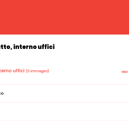
tto, interno uffici
terno uffici
(0 immagini)
VEDI
co