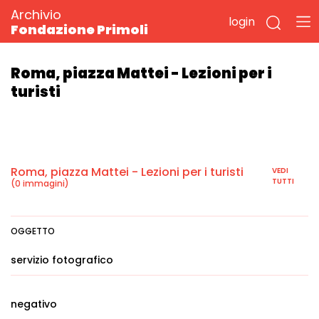
Archivio
login
Fondazione Primoli
Roma, piazza Mattei - Lezioni per i
turisti
Roma, piazza Mattei - Lezioni per i turisti
VEDI
TUTTI
(0 immagini)
OGGETTO
servizio fotografico
negativo