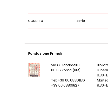
serie
OGGETTO
Fondazione Primoli
Via G. Zanardelli, 1
Bibliot
00186 Roma (RM)
Lunedì
9.30-1
Tel: +39 06.68801136
Marted
+39 06.68801827
9.30-1