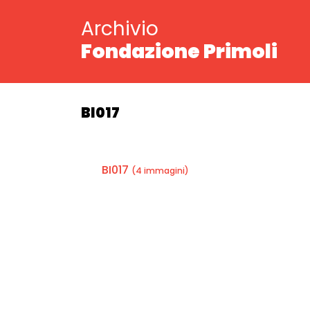
Archivio
Fondazione Primoli
BI017
BI017
(4 immagini)