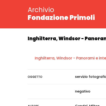
Archivio
Fondazione Primoli
Inghilterra, Windsor - Panoram
Inghilterra, Windsor - Panorami e inte
servizio fotografi
OGGETTO
negativo