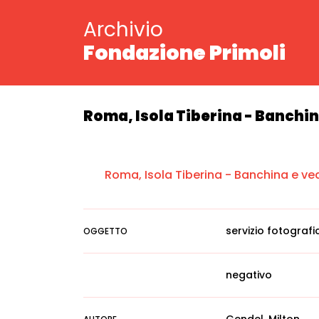
Archivio
Fondazione Primoli
Roma, Isola Tiberina - Banchi
Roma, Isola Tiberina - Banchina e ve
servizio fotografi
OGGETTO
negativo