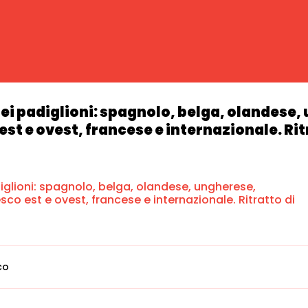
dei padiglioni: spagnolo, belga, olandese,
st e ovest, francese e internazionale. Rit
iglioni: spagnolo, belga, olandese, ungherese,
sco est e ovest, francese e internazionale. Ritratto di
co