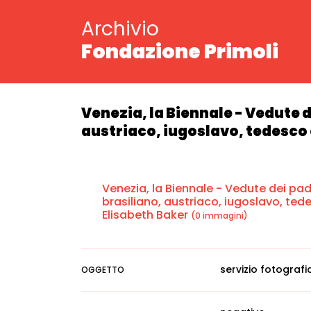
Archivio
Fondazione Primoli
Venezia, la Biennale - Vedute 
austriaco, iugoslavo, tedesco e
Venezia, la Biennale - Vedute dei pad
brasiliano, austriaco, iugoslavo, tede
Elisabeth Baker
(0 immagini)
servizio fotografi
OGGETTO