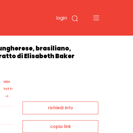
login
 ungherese, brasiliano,
ratto di Elisabeth Baker
VEDI
TUTTI
richiedi info
copia link