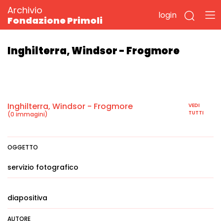
Archivio
login
Fondazione Primoli
Inghilterra, Windsor - Frogmore
Inghilterra, Windsor - Frogmore
VEDI
TUTTI
(0 immagini)
OGGETTO
servizio fotografico
diapositiva
AUTORE