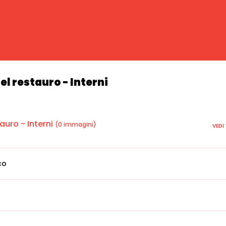
l restauro - Interni
uro - Interni
(0 immagini)
VEDI
co