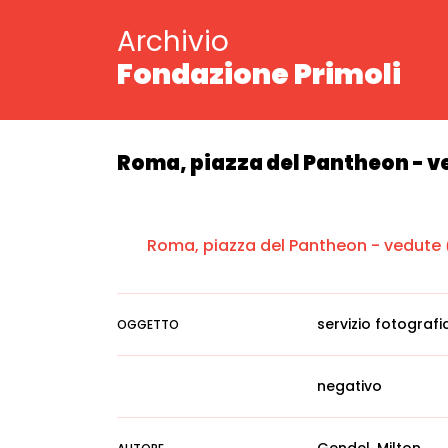
Archivio
Fondazione Primoli
Roma, piazza del Pantheon - v
Roma, piazza del Pantheon - vedute
servizio fotografi
OGGETTO
negativo