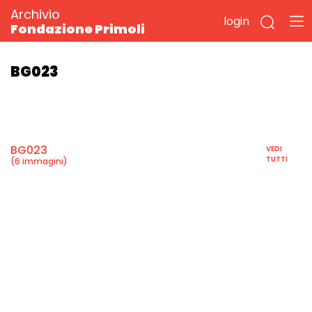
Archivio
login
Fondazione Primoli
BG023
BG023
VEDI
TUTTI
(6 immagini)