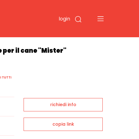
login
 per il cane "Mister"
I TUTTI
richiedi info
copia link