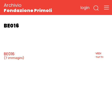
Archivio
login
Fondazione Primoli
BE016
BE016
VEDI
TUTTI
(7 immagini)