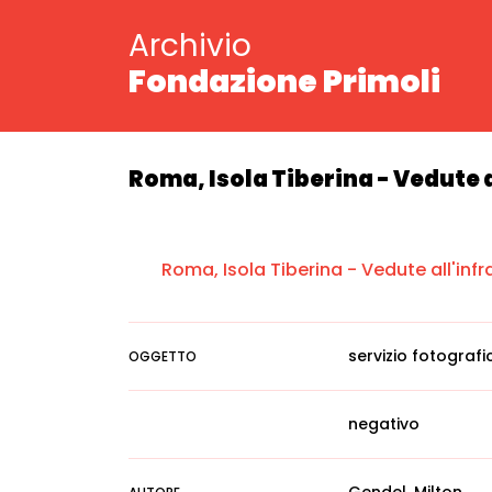
Archivio
Fondazione Primoli
Roma, Isola Tiberina - Vedute a
Roma, Isola Tiberina - Vedute all'infr
servizio fotografi
OGGETTO
negativo