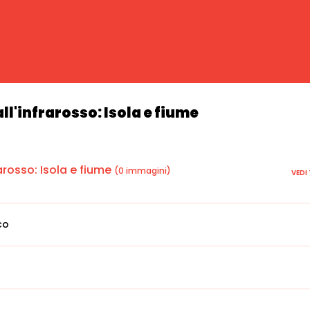
ll'infrarosso: Isola e fiume
arosso: Isola e fiume
(0 immagini)
VEDI
co