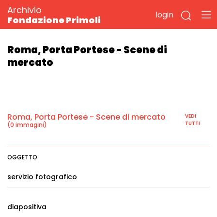
Archivio
login
Fondazione Primoli
Roma, Porta Portese - Scene di
mercato
Roma, Porta Portese - Scene di mercato
VEDI
TUTTI
(0 immagini)
OGGETTO
servizio fotografico
diapositiva