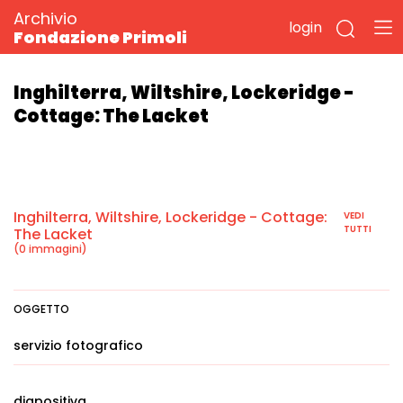
Archivio
login
Fondazione Primoli
Inghilterra, Wiltshire, Lockeridge -
Cottage: The Lacket
Inghilterra, Wiltshire, Lockeridge - Cottage:
VEDI
TUTTI
The Lacket
(0 immagini)
OGGETTO
servizio fotografico
diapositiva