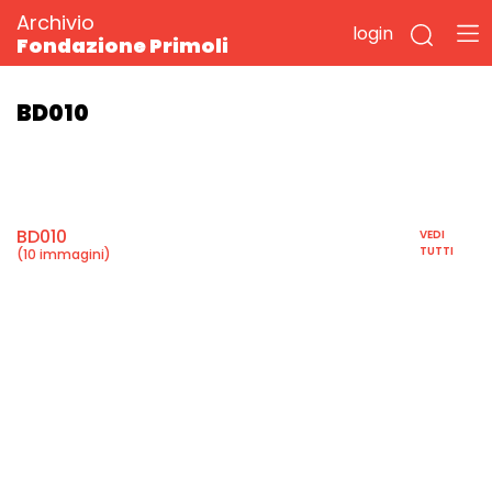
Archivio
login
Fondazione Primoli
BD010
BD010
VEDI
TUTTI
(10 immagini)