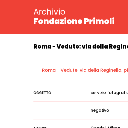
Archivio
Fondazione Primoli
Roma - Vedute: via della Regin
Roma - Vedute: via della Reginella, 
servizio fotografi
OGGETTO
negativo