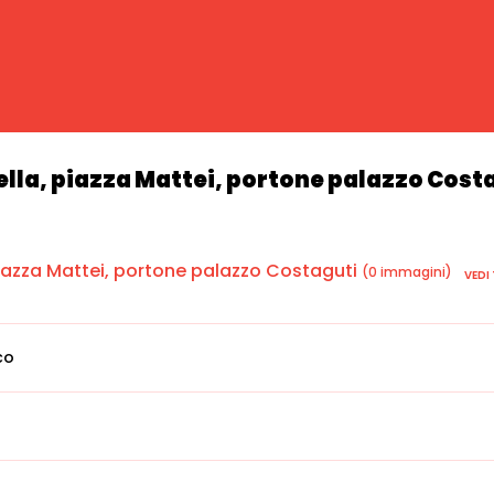
ella, piazza Mattei, portone palazzo Cost
piazza Mattei, portone palazzo Costaguti
(0 immagini)
VEDI
co