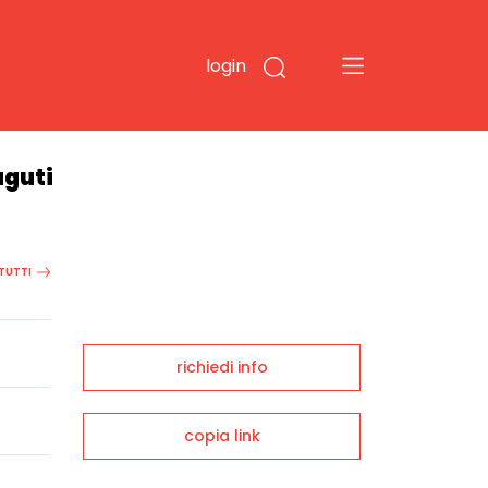
login
aguti
 TUTTI
richiedi info
copia link