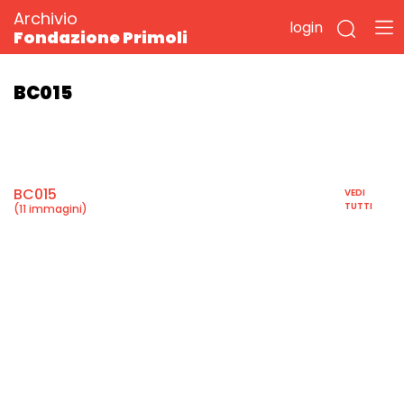
Archivio
login
Fondazione Primoli
BC015
BC015
VEDI
TUTTI
(11 immagini)