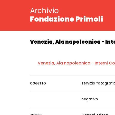
Archivio
Fondazione Primoli
Venezia, Ala napoleonica - In
Venezia, Ala napoleonica - Interni C
servizio fotografi
OGGETTO
negativo