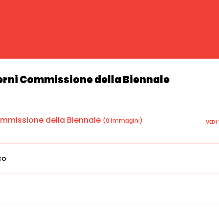
terni Commissione della Biennale
ommissione della Biennale
(0 immagini)
VEDI
co