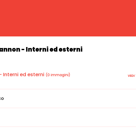
annon - Interni ed esterni
 Interni ed esterni
(0 immagini)
VEDI
co