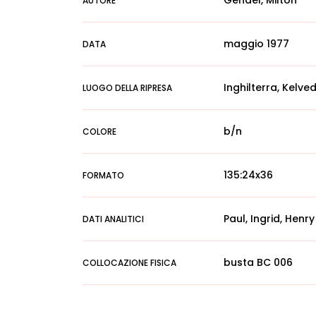
Gendel, Milton
AUTORE
maggio 1977
DATA
Inghilterra, Kelv
LUOGO DELLA RIPRESA
b/n
COLORE
135:24x36
FORMATO
Paul, Ingrid, Hen
DATI ANALITICI
busta BC 006
COLLOCAZIONE FISICA