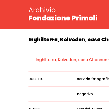
Archivio
Fondazione Primoli
Inghilterra, Kelvedon, casa Ch
Inghilterra, Kelvedon, casa Channon -
servizio fotografi
OGGETTO
negativo