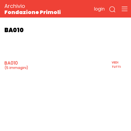
Archivio
login
Fondazione Primoli
BA010
BA010
VEDI
TUTTI
(5 immagini)