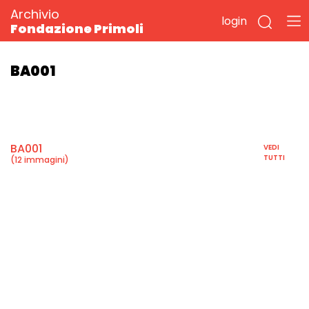
Archivio
login
Fondazione Primoli
BA001
BA001
VEDI
TUTTI
(12 immagini)