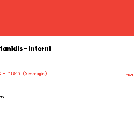
anidis - Interni
- Interni
(0 immagini)
VEDI
co