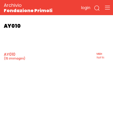
Archivio
login
Fondazione Primoli
AY010
AY010
VEDI
TUTTI
(15 immagini)