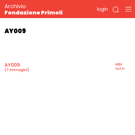
Archivio
login
Fondazione Primoli
AY009
AY009
VEDI
TUTTI
(7 immagini)