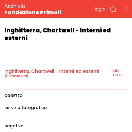
Archivio
login
Fondazione Primoli
Inghilterra, Chartwell - Interni ed
esterni
Inghilterra, Chartwell - Interni ed esterni
VEDI
TUTTI
(0 immagini)
OGGETTO
servizio fotografico
negativo