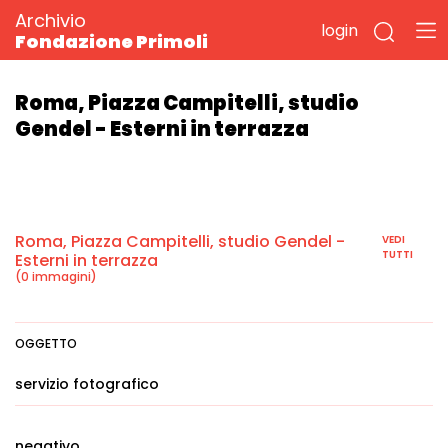
Archivio
login
Fondazione Primoli
Roma, Piazza Campitelli, studio
Gendel - Esterni in terrazza
Roma, Piazza Campitelli, studio Gendel -
VEDI
TUTTI
Esterni in terrazza
(0 immagini)
OGGETTO
servizio fotografico
negativo