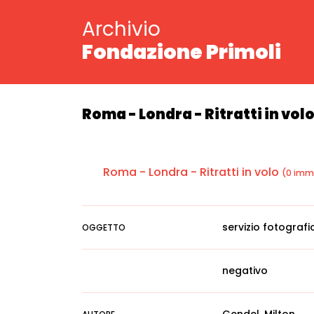
Archivio
Fondazione Primoli
Roma - Londra - Ritratti in vol
Roma - Londra - Ritratti in volo
(0 imm
servizio fotografi
OGGETTO
negativo