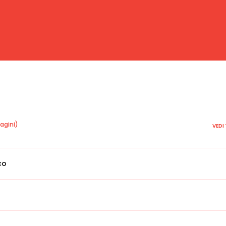
o
agini)
VEDI
co