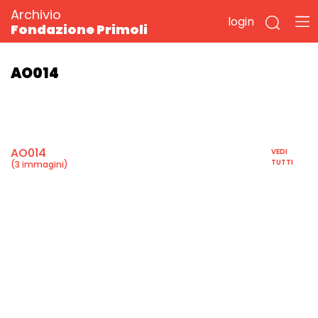
Archivio
login
Fondazione Primoli
AO014
AO014
VEDI
TUTTI
(3 immagini)