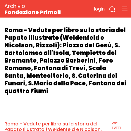
Archivio
login
Fondazione Primoli
Roma - Vedute per libro su la storia del
Papato Illustrato (Weidenfeld e
Nicolson, Rizzoli): Piazza del Gesù, S.
Bartolomeo all'Isola, Tempietto del
Bramante, Palazzo Barberini, Foro
Romano, Fontana di Trevi, Scala
Santa, Montecitorio, S. Caterina dei
Funari, S.Maria della Pace, Fontana dei
quattro Fiumi
Roma - Vedute per libro su la storia del
VEDI
TUTTI
Papato Illustrato (Weidenfeld e Nicolson,