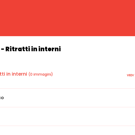
- Ritratti in interni
ti in interni
(0 immagini)
VEDI
co