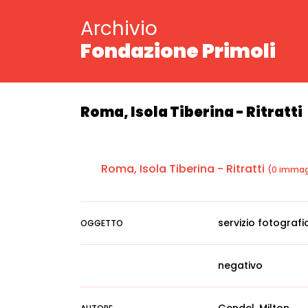
Archivio
Fondazione Primoli
Roma, Isola Tiberina - Ritratti
Roma, Isola Tiberina - Ritratti
(0 immag
servizio fotografi
OGGETTO
negativo