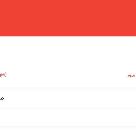
ini)
VEDI
co