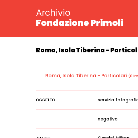
Archivio
Fondazione Primoli
Roma, Isola Tiberina - Particol
Roma, Isola Tiberina - Particolari
(0 i
servizio fotografi
OGGETTO
negativo