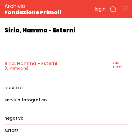
Archivio
login
Fondazione Primoli
Siria, Hamma - Esterni
Siria, Hamma - Esterni
VEDI
TUTTI
(0 immagini)
OGGETTO
servizio fotografico
negativo
AUTORE