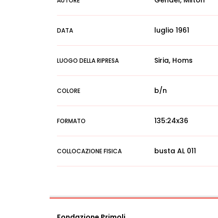
Gendel, Milton
AUTORE
luglio 1961
DATA
Siria, Homs
LUOGO DELLA RIPRESA
b/n
COLORE
135:24x36
FORMATO
busta AL 011
COLLOCAZIONE FISICA
Fondazione Primoli