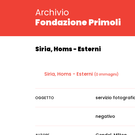
Archivio
Fondazione Primoli
Siria, Homs - Esterni
Siria, Homs - Esterni
(0 immagini)
servizio fotografi
OGGETTO
negativo