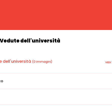
Vedute dell'università
dell'università
(0 immagini)
VEDI
co